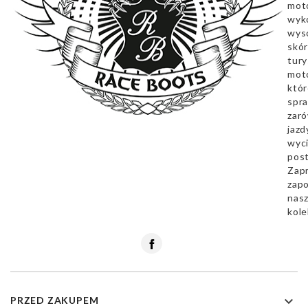
mot
wyk
wyso
skór
tury
mot
któr
spra
zar
jazd
wyc
pos
Zap
zapo
nas
kole
Facebook

PRZED ZAKUPEM