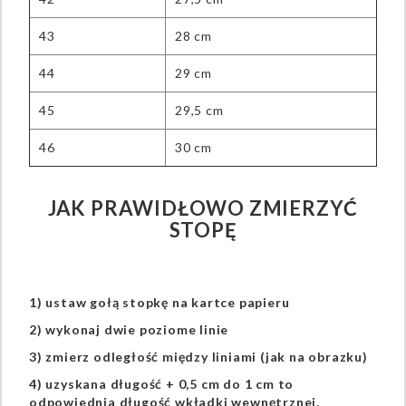
43
28 cm
44
29 cm
45
29,5 cm
46
30 cm
JAK PRAWIDŁOWO ZMIERZYĆ
STOPĘ
1) ustaw gołą stopkę na kartce papieru
2) wykonaj dwie poziome linie
3) zmierz odległość między liniami (jak na obrazku)
4) uzyskana długość + 0,5 cm do 1 cm to
odpowiednia długość wkładki wewnętrznej,