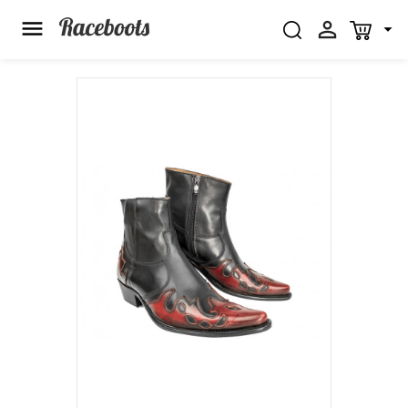


