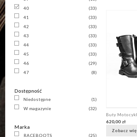

40
(33)
41
(33)
42
(33)
43
(33)
44
(33)
45
(33)
46
(29)
47
(8)
Dostępność
Niedostępne
(1)
W magazynie
(32)
Buty Motocyk
620,00 zł
Marka
Zobacz wię
RACEBOOTS
(25)