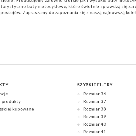
siebie! Produkujemy zarówno krótkie jak i wysokie buty motocyk
turystyczne buty motocyklowe, które świetnie sprawdzą się zaró
postojów. Zapraszamy do zapoznania się z naszą najnowszą kolek
KTY
SZYBKIE FILTRY
ocje
Rozmiar 36
 produkty
Rozmiar 37
ęściej kupowane
Rozmiar 38
Rozmiar 39
Rozmiar 40
Rozmiar 41