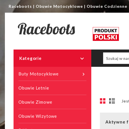
Raceboots | Obuwie Motocyklowe | Obuwie Codzienne

Kategorie
Buty Motocyklowe

Obuwie Letnie
Jes
Obuwie Zimowe
Obuwie Wizytowe
Aktywne fi