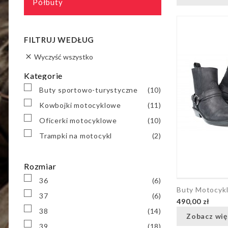
Półbuty
FILTRUJ WEDŁUG
Wyczyść wszystko

Kategorie
Buty sportowo-turystyczne
(10)
Kowbojki motocyklowe
(11)
Oficerki motocyklowe
(10)
Trampki na motocykl
(2)
Rozmiar
36
(6)
Buty Motocyk
37
(6)
490,00 zł
38
(14)
Zobacz wię
39
(18)