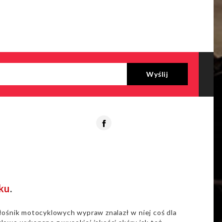
Facebook
ku
.
łośnik motocyklowych wypraw znalazł w niej coś dla