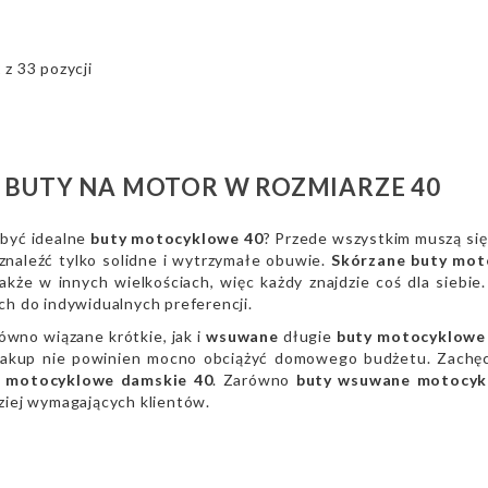
z 33 pozycji
 BUTY NA MOTOR W ROZMIARZE 40
 być idealne
buty motocyklowe 40
? Przede wszystkim muszą się
znaleźć tylko solidne i wytrzymałe obuwie.
Skórzane buty mot
akże w innych wielkościach, więc każdy znajdzie coś dla sieb
ch do indywidualnych preferencji.
ówno wiązane krótkie, jak i
wsuwane
długie
buty motocyklowe
 zakup nie powinien mocno obciążyć domowego budżetu. Zachę
y motocyklowe damskie 40
. Zarówno
buty wsuwane motocyk
ziej wymagających klientów.