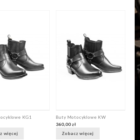
tocyklowe KG1
Buty Motocyklowe KW
ł
360,00 zł
z więcej
Zobacz więcej