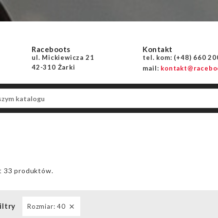
Raceboots
Kontakt
ul. Mickiewicza 21
tel. kom: (+48) 660 2
42-310 Żarki
mail:
kontakt@raceboo
t 33 produktów.
ltry
Rozmiar: 40
