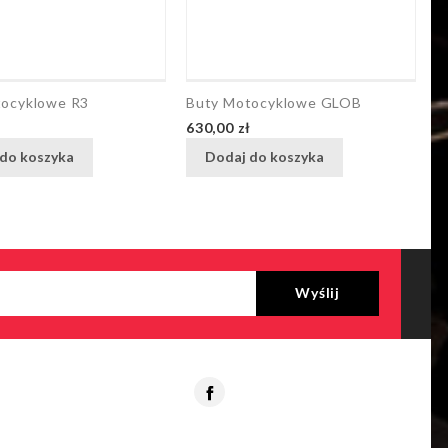
tocyklowe R3
Buty Motocyklowe GLOB
B
Cena
C
ł
630,00 zł
6
do koszyka
Dodaj do koszyka
Facebook