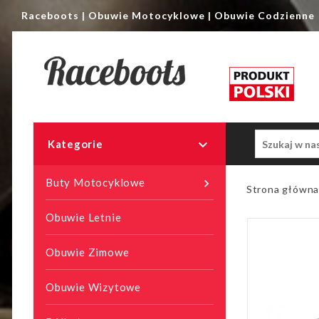
Raceboots | Obuwie Motocyklowe | Obuwie Codzienne

Kategorie
Buty Motocyklowe

Strona główn
Obuwie Letnie
Obuwie Zimowe
Obuwie Wizytowe