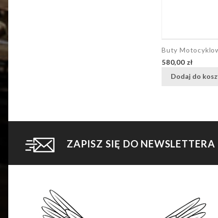
Buty Motocykl
Cena
580,00 zł
Dodaj do kosz
ZAPISZ SIĘ DO NEWSLETTERA