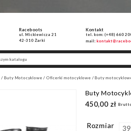
Raceboots
Kontakt
ul. Mickiewicza 21
tel. kom: (+48) 660 2
42-310 Żarki
mail:
kontakt@raceboo
a
Buty Motocyklowe
Oficerki motocyklowe
Buty motocyklow
Buty Motocyk
450,00 zł
Brutt
Rozmiar