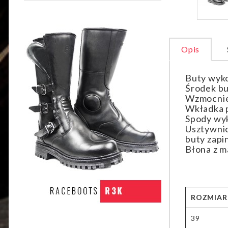
Opis
Buty wyko
Środek bu
Wzmocnie
Wkładka p
Spody wy
Usztywnio
buty zapi
Błona z m
ROZMIAR
39