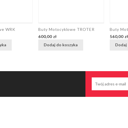
owe WRK
Buty Motocyklowe TROTER
Buty Mo
Cena
Cena
600,00 zł
560,00 z
yka
Dodaj do koszyka
Dodaj 