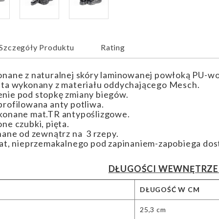
Szczegóły Produktu
Rating
nane z naturalnej skóry laminowanej powłoką PU-w
ta wykonany z materiału oddychającego Mesch.
nie pod stopkę zmiany biegów.
rofilowana anty potliwa.
konane mat.TR antypoślizgowe.
ne czubki, pięta.
nane od zewnątrz na 3 rzepy.
at, nieprzemakalnego pod zapinaniem-zapobiega dost
DŁUGOŚCI WEWNĘTRZE
DŁUGOŚĆ W CM
25,3 cm