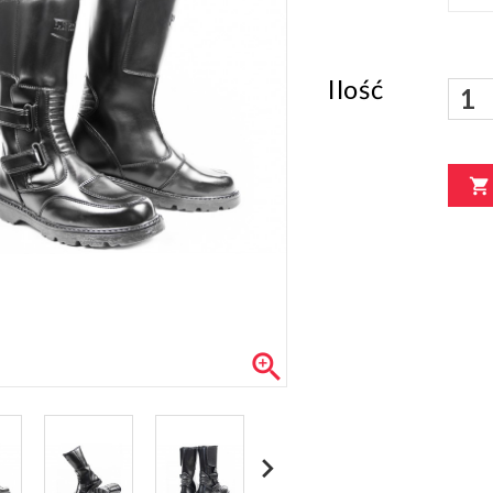
Ilość

