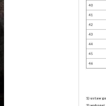
40
41
42
43
44
45
46
1) ustaw go
2) wykonaj 