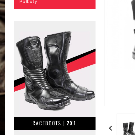
Półbuty