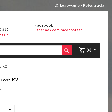
Logowanie / Rejestracja

Facebook
00 581
Facebook.com/racebootss/
ts.pl


(0)
e R2
lowe R2
o