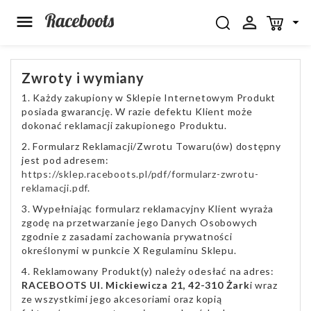



Zwroty i wymiany
1. Każdy zakupiony w Sklepie Internetowym Produkt
posiada gwarancję. W razie defektu Klient może
dokonać reklamacji zakupionego Produktu.
2. Formularz Reklamacji/Zwrotu Towaru(ów) dostępny
jest pod adresem:
https://sklep.raceboots.pl/pdf/formularz-zwrotu-
reklamacji.pdf
.
3. Wypełniając formularz reklamacyjny Klient wyraża
zgodę na przetwarzanie jego Danych Osobowych
zgodnie z zasadami zachowania prywatności
określonymi w punkcie X Regulaminu Sklepu.
4. Reklamowany Produkt(y) należy odesłać na adres:
RACEBOOTS Ul. Mickiewicza 21, 42-310 Żark
i wraz
ze wszystkimi jego akcesoriami oraz kopią