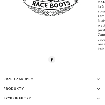
mot
któr
spra
zar
jazd
wyc
pos
Zap
zapo
nas
kole
Facebook

PRZED ZAKUPEM

PRODUKTY

SZYBKIE FILTRY