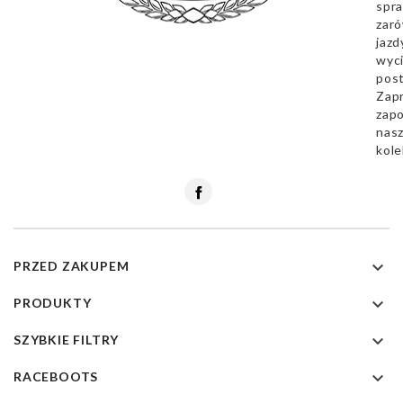
spra
zar
jazd
wyc
pos
Zap
zapo
nas
kole
Facebook

PRZED ZAKUPEM

PRODUKTY

SZYBKIE FILTRY

RACEBOOTS