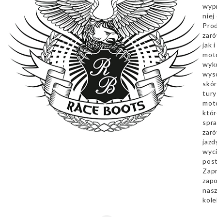
wyp
niej
Pro
zaró
jak 
mot
wyk
wyso
skór
tury
mot
któr
spra
zar
jazd
wyc
pos
Zap
zapo
nas
kole