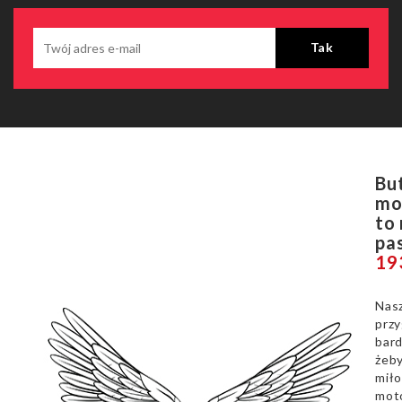
Bu
mo
to
pa
19
Nasz
prz
bard
żeby
miło
mot