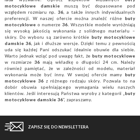
motocyklowe damskie
muszą być dopasowane pod
względem rozmiaru np.
36
, a także innych indywidualnych
preferencji. W naszej ofercie można znaleźć różne
buty
motocyklowe
o numerze
36
. Wszystkie modele wyróżniają
się wysoką jakością wykonania z solidnego materiału –
skóry. Do wyboru są zarówno krótkie
buty motocyklowe
damskie 36
, jak i dłuższe wersje. Dzięki temu z pewnością
uda się każdej Pani odszukać idealnie obuwie dla siebie.
Warto jednak wziąć pod uwagę fakt, że
buty motocyklowe
w rozmiarze
36
mają wkładkę o długości 24 cm. Należy
również pamiętać, że w zależności od modelu, materiał
wykonania może być inny. W swojej ofercie mamy
buty
motocyklowe 36
z różnego rodzaju skóry. Pozwala to na
dobór obuwia spełniającego wymagania wielu naszych
klientów. Jeśli interesują Państwa wyroby z kategorii „
buty
motocyklowe damskie 36
”, zapraszamy.
ZAPISZ SIĘ DO NEWSLETTERA