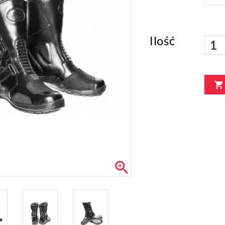
Ilość

