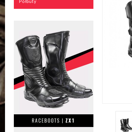
Półbuty