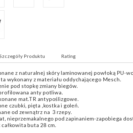
Szczegóły Produktu
Rating
nane z naturalnej skóry laminowanej powłoką PU-w
ta wykonany z materiału oddychającego Mesch.
nie pod stopkę zmiany biegów.
rofilowana anty potliwa.
konane mat.TR antypoślizgowe.
e czubki, pięta ,kostka i goleń.
nane od zewnątrz na 3 rzepy.
at, nieprzemakalnego pod zapinaniem-zapobiega dost
całkowita buta 28 cm.