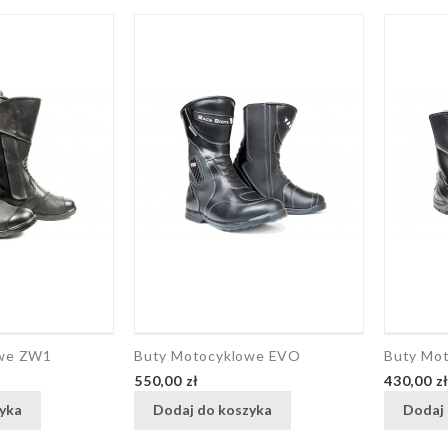
owe ZW1
Buty Motocyklowe EVO
Buty Mo
Cena
Cena
550,00 zł
430,00 z
yka
Dodaj do koszyka
Dodaj 