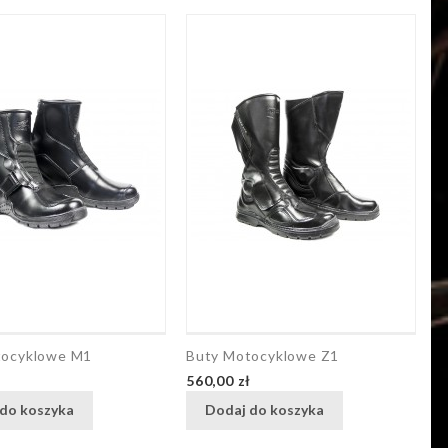
tocyklowe M1
Buty Motocyklowe Z1
B
Cena
C
ł
560,00 zł
4
do koszyka
Dodaj do koszyka