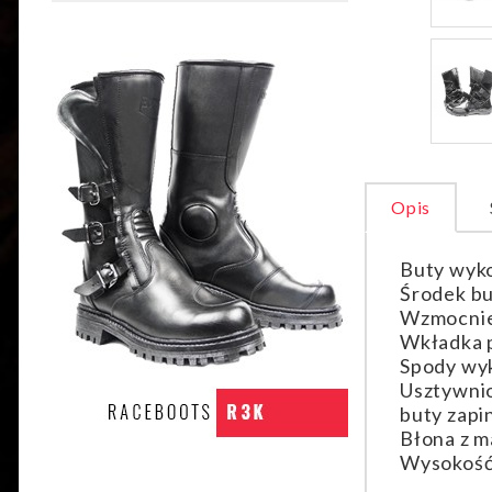
Opis
Buty wyko
Środek bu
Wzmocnie
Wkładka p
Spody wy
Usztywnion
buty zapi
Błona z m
Wysokość 