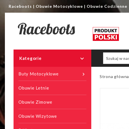
Raceboots | Obuwie Motocyklowe | Obuwie Codzienne

Kategorie
Buty Motocyklowe

Strona główn
Obuwie Letnie
Obuwie Zimowe
Obuwie Wizytowe