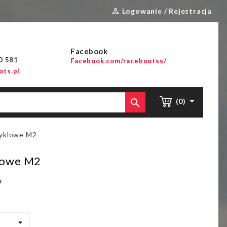
Logowanie / Rejestracja

Facebook
00 581
Facebook.com/racebootss/
ts.pl


(0)
yklowe M2
lowe M2
o