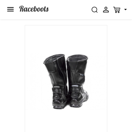


