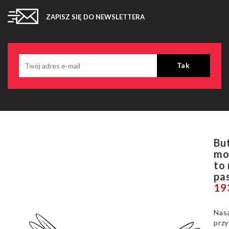
ZAPISZ SIĘ DO NEWSLETTERA
Bu
mo
to
pa
19
Nasz
prz