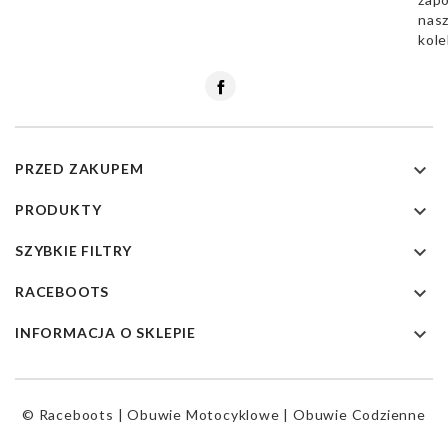
nas
kole
Facebook

PRZED ZAKUPEM

PRODUKTY

SZYBKIE FILTRY

RACEBOOTS

INFORMACJA O SKLEPIE
© Raceboots | Obuwie Motocyklowe | Obuwie Codzienne