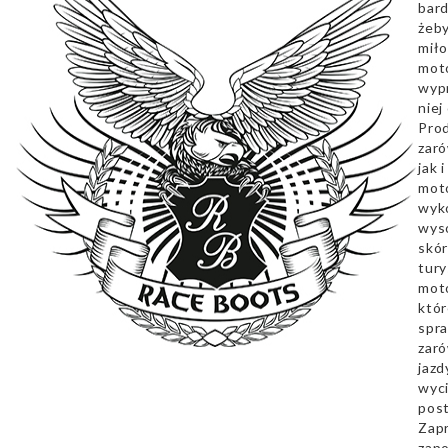
bard
żeby
miło
mot
wyp
niej
Pro
zaró
jak 
mot
wyk
wyso
skór
tury
mot
któr
spra
zar
jazd
wyc
pos
Zap
zapo