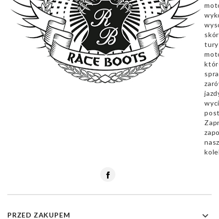
mot
wyk
wyso
skór
tury
mot
któr
spra
zar
jazd
wyc
pos
Zap
zapo
nas
kole
Facebook

PRZED ZAKUPEM