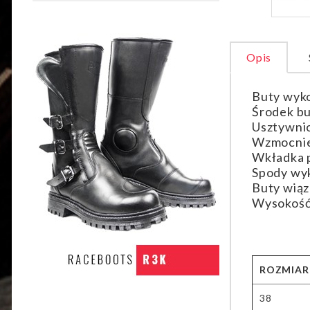
Opis
Buty wyko
Środek bu
Usztywnion
Wzmocnie
Wkładka p
Spody wyk
Buty wiąz
Wysokość 
ROZMIAR
38