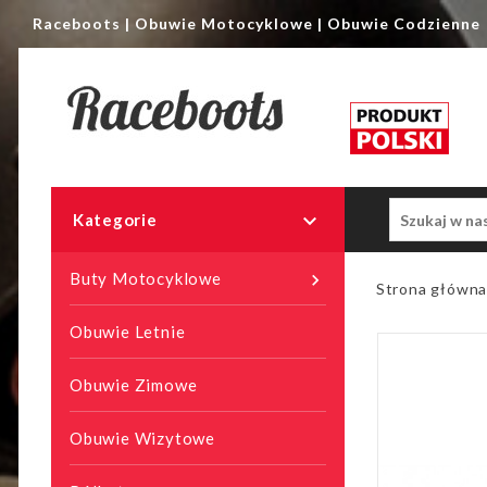
Raceboots | Obuwie Motocyklowe | Obuwie Codzienne

Kategorie
Buty Motocyklowe

Strona główn
Obuwie Letnie
Obuwie Zimowe
Obuwie Wizytowe