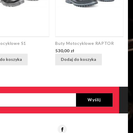
tocyklowe S1
Buty Motocyklowe RAPTOR
B
Cena
C
ł
530,00 zł
6
do koszyka
Dodaj do koszyka
Facebook