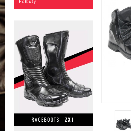
Półbuty