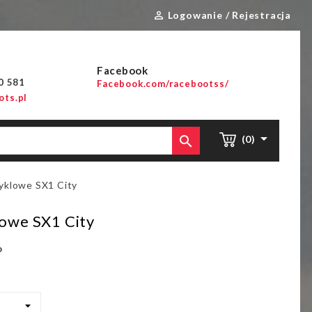
Logowanie / Rejestracja

Facebook
00 581
Facebook.com/racebootss/
ts.pl


(0)
yklowe SX1 City
owe SX1 City
o