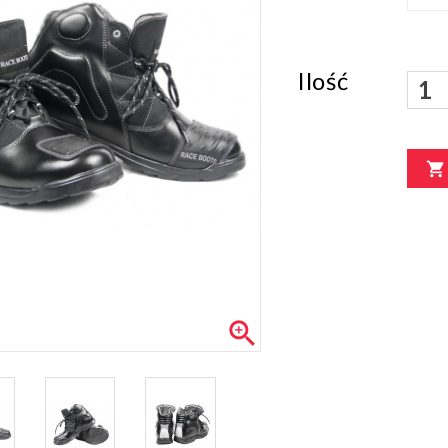
Ilość

