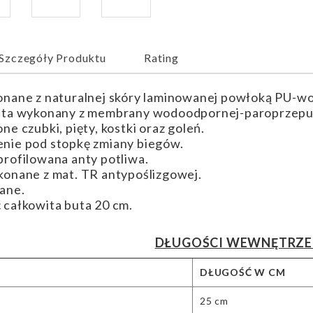
Szczegóły Produktu
Rating
nane z naturalnej skóry laminowanej powłoką PU-w
ta wykonany z membrany wodoodpornej-paroprzepusz
e czubki, pięty, kostki oraz goleń.
nie pod stopkę zmiany biegów.
rofilowana anty potliwa.
onane z mat. TR antypoślizgowej.
ane.
całkowita buta 20 cm.
DŁUGOŚCI WEWNĘTRZE
DŁUGOŚĆ W CM
25 cm