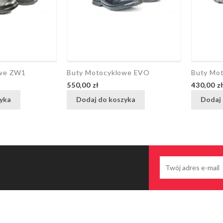
owe ZW1
Buty Motocyklowe EVO
Buty Mo
Cena
Cena
550,00 zł
430,00 z
yka
Dodaj do koszyka
Dodaj 