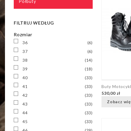
Półbuty
FILTRUJ WEDŁUG
Rozmiar
36
(6)
37
(6)
38
(14)
39
(18)
40
(33)
41
(33)
Buty Motocy
530,00 zł
42
(33)
Zobacz wię
43
(33)
44
(33)
45
(33)
46
(29)