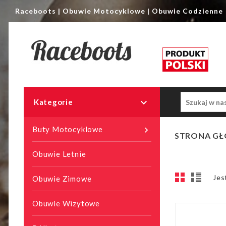
Raceboots | Obuwie Motocyklowe | Obuwie Codzienne

Kategorie
Buty Motocyklowe

STRONA G
Obuwie Letnie
Jes
Obuwie Zimowe
Obuwie Wizytowe