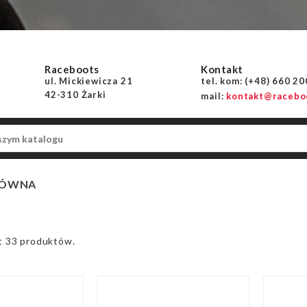
Raceboots
Kontakt
ul. Mickiewicza 21
tel. kom: (+48) 660 2
42-310 Żarki
mail:
kontakt@raceboo
ŁÓWNA
t 33 produktów.