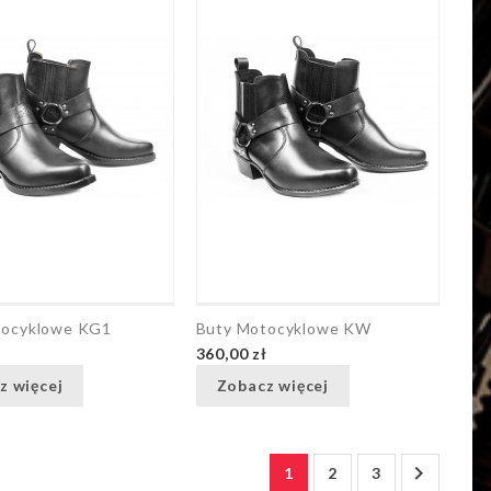
tocyklowe KG1
Buty Motocyklowe KW
ł
360,00 zł
z więcej
Zobacz więcej

1
2
3