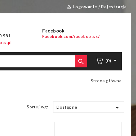
Logowanie / Rejestracja

Facebook
00 581
Facebook.com/racebootss/
ts.pl


(0)
Strona główna
Sortuj wg:

Dostępne