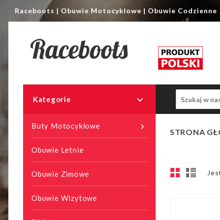
Raceboots | Obuwie Motocyklowe | Obuwie Codzienne

Kategorie
Buty Motocyklowe

STRONA G
Obuwie Letnie
Jes
Obuwie Zimowe
Obuwie Wizytowe