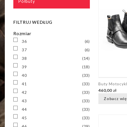
Półbuty
FILTRUJ WEDŁUG
Rozmiar
36
(6)
37
(6)
38
(14)
39
(18)
40
(33)
41
(33)
Buty Motocyk
460,00 zł
42
(33)
Zobacz wię
43
(33)
44
(33)
45
(33)
46
(29)