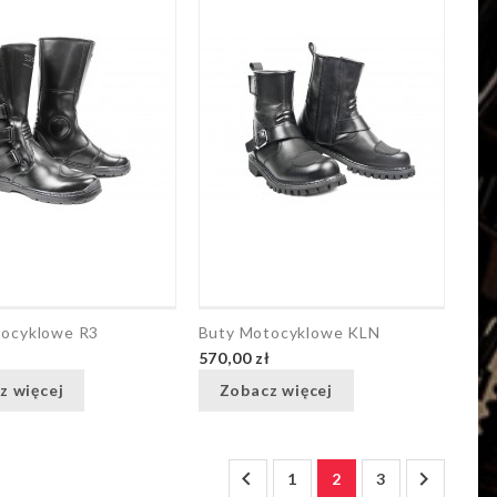
tocyklowe R3
Buty Motocyklowe KLN
ł
570,00 zł
z więcej
Zobacz więcej


1
2
3