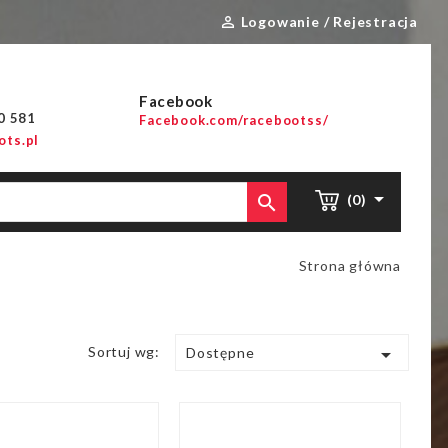
Logowanie / Rejestracja

Facebook
00 581
Facebook.com/racebootss/
ts.pl


(0)
Strona główna
Sortuj wg:

Dostępne