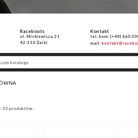
Raceboots
Kontakt
ul. Mickiewicza 21
tel. kom: (+48) 660 2
42-310 Żarki
mail:
kontakt@raceboo
ŁÓWNA
t 33 produktów.