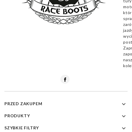
tury
mot
któr
spra
zar
jazd
wyc
pos
Zap
zapo
nas
kole
Facebook

PRZED ZAKUPEM

PRODUKTY

SZYBKIE FILTRY