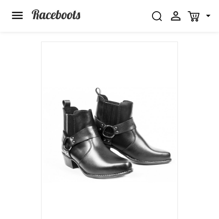


