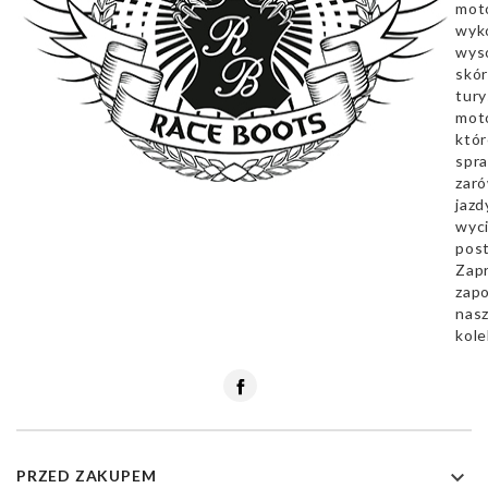
mot
wyk
wyso
skór
tury
mot
któr
spra
zar
jazd
wyc
pos
Zap
zapo
nas
kole
Facebook

PRZED ZAKUPEM