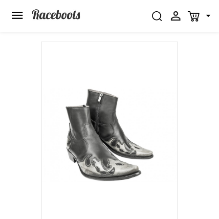


