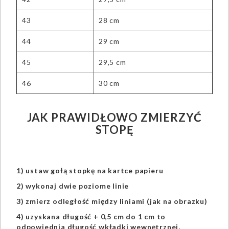
43
28 cm
44
29 cm
45
29,5 cm
46
30 cm
JAK PRAWIDŁOWO ZMIERZYĆ
STOPĘ
1) ustaw gołą stopkę na kartce papieru
2) wykonaj dwie poziome linie
3) zmierz odległość między liniami (jak na obrazku)
4) uzyskana długość + 0,5 cm do 1 cm to
odpowiednia długość wkładki wewnętrznej,