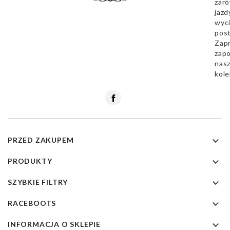
zar
jazd
wyc
pos
Zap
zapo
nas
kole
Facebook

PRZED ZAKUPEM

PRODUKTY

SZYBKIE FILTRY

RACEBOOTS

INFORMACJA O SKLEPIE