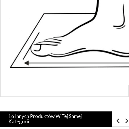
16 Innych Produktów W Tej Samej
Kategorii: