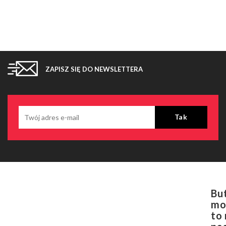
ZAPISZ SIĘ DO NEWSLETTERA
Bu
mo
to