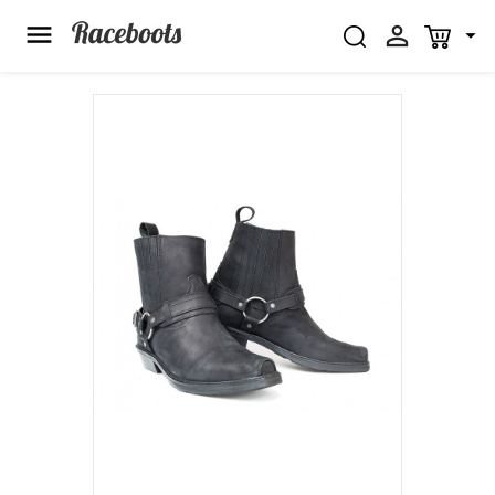


