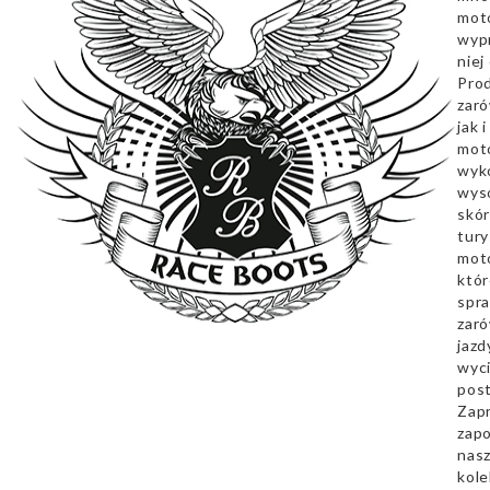
mot
wyp
niej
Pro
zaró
jak 
mot
wyk
wyso
skór
tury
mot
któr
spra
zar
jazd
wyc
pos
Zap
zapo
nas
kole