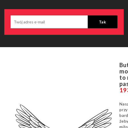
Bu
mo
to
pa
19
Nasz
prz
bard
żeby
miło