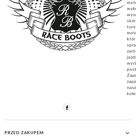
mot
wyk
wyso
skór
tury
mot
któr
spra
zar
jazd
wyc
pos
Zap
zapo
nas
kole
Facebook

PRZED ZAKUPEM