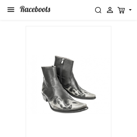


