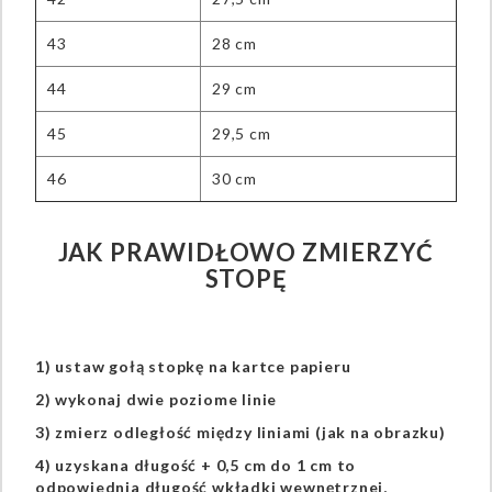
43
28 cm
44
29 cm
45
29,5 cm
46
30 cm
JAK PRAWIDŁOWO ZMIERZYĆ
STOPĘ
1) ustaw gołą stopkę na kartce papieru
2) wykonaj dwie poziome linie
3) zmierz odległość między liniami (jak na obrazku)
4) uzyskana długość + 0,5 cm do 1 cm to
odpowiednia długość wkładki wewnętrznej,