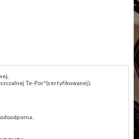
wej.
czalnej Te-Por*(certyfikowanej).
 wodoodporna.