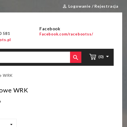
Logowanie / Rejestracja

Facebook
00 581
Facebook.com/racebootss/
ts.pl


(0)
we WRK
lowe WRK
o