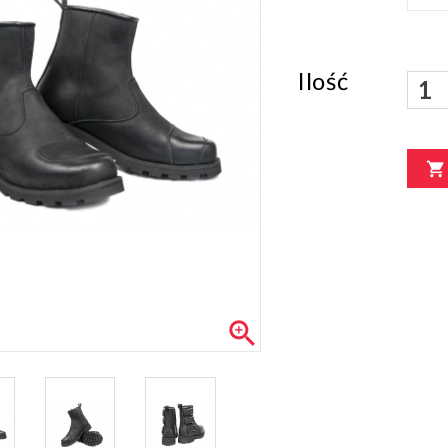
Ilość

