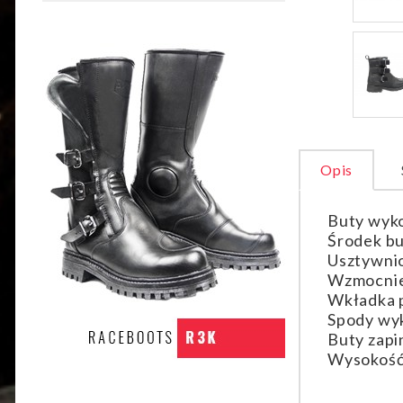
Opis
Buty wyko
Środek bu
Usztywnio
Wzmocnie
Wkładka p
Spody wyk
Buty zapi
Wysokość 