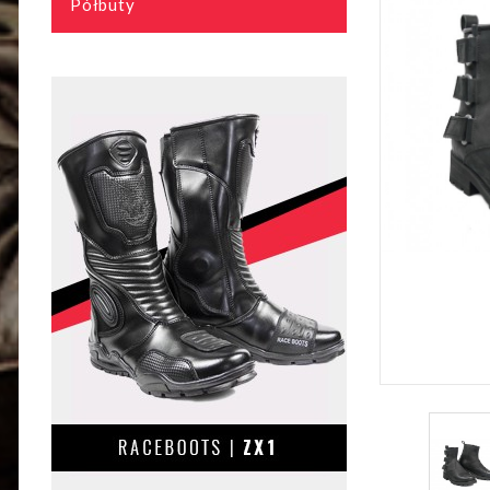
Półbuty