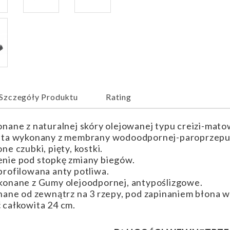
Szczegóły Produktu
Rating
nane z naturalnej skóry olejowanej typu creizi-mato
ta wykonany z membrany wodoodpornej-paroprzepusz
ne czubki, pięty, kostki.
nie pod stopkę zmiany biegów.
rofilowana anty potliwa.
onane z Gumy olejoodpornej, antypoślizgowe.
nane od zewnątrz na 3 rzepy, pod zapinaniem błona
całkowita 24 cm.