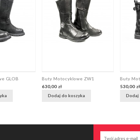
owe GLOB
Buty Motocyklowe ZW1
Buty Mo
Cena
Cena
630,00 zł
530,00 z
yka
Dodaj do koszyka
Dodaj 