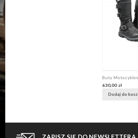
Buty Motocykl
Cena
630,00 zł
Dodaj do kosz
ZAPISZ SIĘ DO NEWSLETTERA