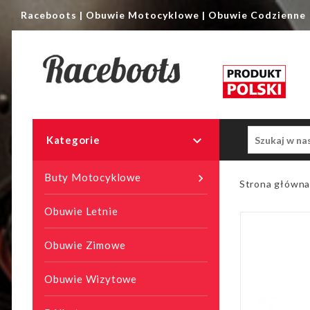
Raceboots | Obuwie Motocyklowe | Obuwie Codzienne

Kategorie
Buty Motocyklowe

Strona główn
Obuwie Letnie
Obuwie Zimowe
Obuwie Wizytowe