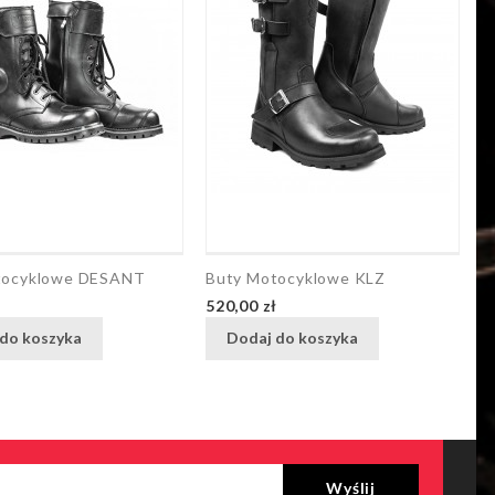
tocyklowe DESANT
Buty Motocyklowe KLZ
B
Cena
C
ł
520,00 zł
6
do koszyka
Dodaj do koszyka